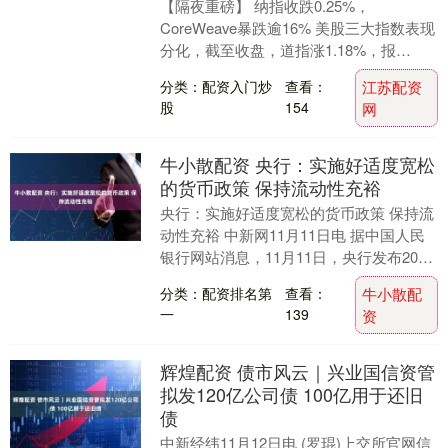
【隔夜重磅】 纳指收跌0.25%，
CoreWeave暴跌逾16% 美股三大指数表现
分化，截至收盘，道指涨1.18%，报
47927.96点，收盘价创历史新高；纳指....
分类：配资入门炒
查看：
江苏配资
股
154
网
牛小散配资 央行：实施好适度宽松
的货币政策 保持流动性充裕
央行：实施好适度宽松的货币政策 保持流
动性充裕 中新网11月11日电 据中国人民
银行网站消息，11月11日，央行发布2025
年第三季度中国货币政策执行报告。报
分类：配资排名第
查看：
牛小散配
告....
一
139
资
辉煌配资 债市风云｜兴业国信资管
拟发120亿公司债 100亿用于还旧
债
中新经纬11月12日电 (罗琨)上交所官网信