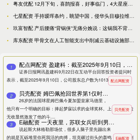
粤友优配 12月下旬，喜鹊报喜，好事临门，4大星座万事大吉，
七星配资 手持瑷珲条约，眺望中国，侵华头目穆拉维约夫为何能被
玖富智配 产后腰痛“背锅侠”无痛分娩说：这锅我不背！_腰部_
库东配资 甲骨文在人工智能支出中削减云基础设施部门职位
配点网配资 盈建科：截至2025年9月10日，公司股东总户数为10130户
1
证券日报网讯盈建科9月22日在互动平台回答投资者提问时
表示，截至2025年9月10日，公司股东总户数为10130户。....
配点网配资
贝壳配资 姆巴佩抢回世界第1仅时间问题：3分钟2球 11轮10球 1数据猛于C罗
2
26岁的法国球星姆巴佩今夏加盟皇家马德里，
他只有一个明确的目标：捧起梦寐以求的金球奖杯。上赛季的颗粒
贝壳配资
无收显然激发了他的斗....
E融配资 一天夜里，苏联女兵听到男女羞耻的声音，为何落下伤心的眼泪？
3
说起斯大林格勒那场仗，很多人脑子里先蹦出来
的就是瓦砾堆里你死我活的肉搏，坦克碾过街头的轰鸣，还有那刺
E融配资