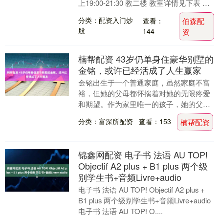
上19:00-21:30 教二楼 教室详情见下表 教
一....
分类：配资入门炒
查看：
伯森配
股
144
资
楠帮配资 43岁仍单身住豪华别墅的
金铭，或许已经活成了人生赢家
金铭出生于一个普通家庭，虽然家庭不富
裕，但她的父母都怀揣着对她的无限疼爱
和期望。作为家里唯一的孩子，她的父母
把所有的关注和宠爱都给了她。 然而，他
分类：富深所配资
查看：153
楠帮配资
们并没有像其他....
锦鑫网配资 电子书 法语 AU TOP!
Objectif A2 plus + B1 plus 两个级
别学生书+音频Livre+audio
电子书 法语 AU TOP! Objectif A2 plus +
B1 plus 两个级别学生书+音频Livre+audio
电子书 法语 AU TOP! O....