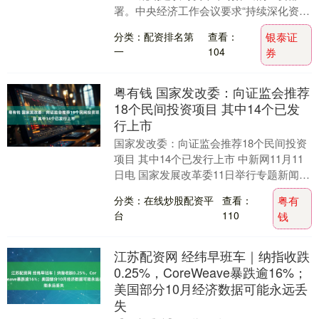
署。中央经济工作会议要求“持续深化资本
市场投融资综合改革”。在业内人士看来，
分类：配资排名第
查看：
银泰证
要健全投....
一
104
券
粤有钱 国家发改委：向证监会推荐
18个民间投资项目 其中14个已发
行上市
国家发改委：向证监会推荐18个民间投资
项目 其中14个已发行上市 中新网11月11
日电 国家发展改革委11日举行专题新闻发
布会。 会上，国家发展改革委固定资产
分类：在线炒股配资平
查看：
粤有
投....
台
110
钱
江苏配资网 经纬早班车｜纳指收跌
0.25%，CoreWeave暴跌逾16%；
美国部分10月经济数据可能永远丢
失