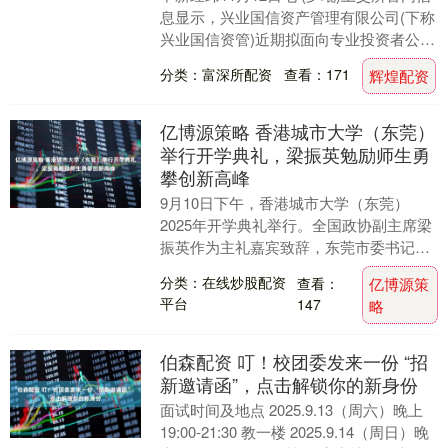
息显示，兴业国信资产管理有限公司(下称
兴业国信资管)近期拟面向专业投资者公开
发行公司债券，拟发行金额为70亿元。牵
分类：富深所配资
查看：171
辉煌配资
头....
亿博源策略 香港城市大学（东莞）
举行开学典礼，梁振英勉励师生勇
攀创新高峰
9月10日下午，香港城市大学（东莞）
2025年开学典礼举行。全国政协副主席梁
振英作为主礼嘉宾致辞，东莞市委书记韦
皓，广东省政协副秘书长伍守荣，东莞市
分类：在线炒股配资
查看：
亿博源策
领导郑国洪、....
平台
147
略
伯森配资 叮！校团委发来一份 “招
新邀请函”，点击解锁你的新身份
面试时间及地点 2025.9.13（周六）晚上
19:00-21:30 教一楼 2025.9.14（周日）晚