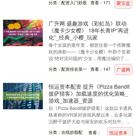
分类：配资入门炒股
查看：171
聚宝盆
打一场新战役....
广升网 盛趣游戏《彩虹岛》联动
《魔卡少女樱》 18年长青IP“再进
化”_经典_小樱_玩家
每个女孩的童年里，都曾住着一个挥舞魔
杖的身影——《魔卡少女樱》中那个笑着
说“绝对没问题的”少女，用魔法编织了无
数人关于勇气与美好的回忆。这个夏天，
分类：配资排名第一
查看：147
广盛网
这场跨越时空的....
恒运资本配资 提升《Pizza Bandit
披萨猎客》加载速度的优化策略_
游戏_加速器_资源
自《Pizza Bandit披萨猎客》这款以卡通风
格著称的VR派对游戏风靡以来，众多玩家
沉醉于披萨大盗与保安的欢乐对抗中。然
而，不少用户反馈在游戏启动时遭遇缓
分类：在线炒股配
查看：
恒运资本
慢....