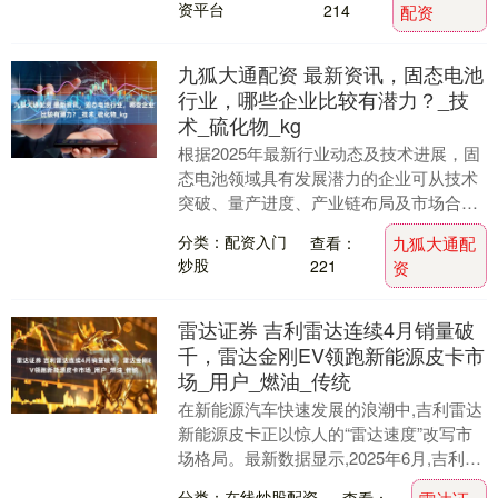
资平台
214
配资
九狐大通配资 最新资讯，固态电池
行业，哪些企业比较有潜力？_技
术_硫化物_kg
根据2025年最新行业动态及技术进展，固
态电池领域具有发展潜力的企业可从技术
突破、量产进度、产业链布局及市场合作
等维度综合评估。以下结合权威榜单、量
分类：配资入门
查看：
九狐大通配
产进展及技术....
炒股
221
资
雷达证券 吉利雷达连续4月销量破
千，雷达金刚EV领跑新能源皮卡市
场_用户_燃油_传统
在新能源汽车快速发展的浪潮中,吉利雷达
新能源皮卡正以惊人的“雷达速度”改写市
场格局。最新数据显示,2025年6月,吉利雷
达新能源皮卡上险量达1068辆,实现连续....
分类：在线炒股配资
查看：