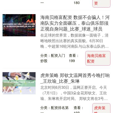
一
180
资
海南贝格富配资 数据不会骗人！河
南队实力全面碾压，泰山俱乐部须
正视自身问题_比赛_球迷_球员
在足球的世界里，数据就像一面镜子，清
晰地映照出比赛的真实面貌。6月30日
晚，中超第16轮河南队与山东泰山队的这
场较量，比赛数据毫不留情地揭示出河南
分类：配资入门
查看：
海南贝格富
队对泰山队的全....
炒股
199
配资
虎奔策略 郑钦文温网首秀今晚打响
_王欣瑜_比赛_朱琳
北京时间6月30日，温网正赛开启。今天
（7月1日），中国3朵金花郑钦文、王欣
瑜、朱琳将开启对局。 郑钦文将在3号球
场第二场登场，首轮对阵捷克名将西尼亚
分类：配资排名第
查看：
虎奔策
科娃，比赛....
一
193