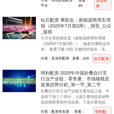
雷达证
平台
95
券
钻石配资 乘联会：新能源商用车周
报（2025年7月第2周）_报告_公众
_版权
今天分享的报告是《新能源商用车周报
（2025年7月第2周）》，版权归乘联会所
有。 查看下载 18页 完整PDF报告：关注
公众号【外唐智库】 展开剩余70% 查看....
分类：富深所配资
查看：205
钻石配资
明利配资 2025年中国折叠自行车
行业产业链、零售量、市场规模及
发展趋势分析_第一节_第二节
折叠自行车行业产业链主要包括上游、中
游和下游三个部分，上游主要包括原材料
供应商和零部件供应商。下游主要包括销
售渠道和消费者。原材料供应商、零部件
分类：配资排名第
查看：
明利配
供应商、整车制造....