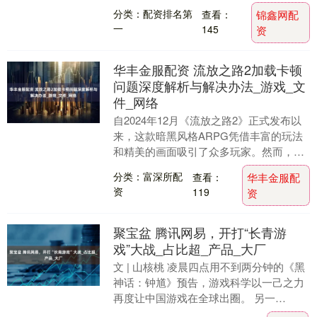
分类：配资排名第
查看：
锦鑫网配
一
145
资
华丰金服配资 流放之路2加载卡顿
问题深度解析与解决办法_游戏_文
件_网络
自2024年12月《流放之路2》正式发布以
来，这款暗黑风格ARPG凭借丰富的玩法
和精美的画面吸引了众多玩家。然而，许
多玩家反映在启动游戏时会遇到卡在加载
分类：富深所配
查看：
华丰金服配
环节、页....
资
119
资
聚宝盆 腾讯网易，开打“长青游
戏”大战_占比超_产品_大厂
文 | 山核桃 凌晨四点用不到两分钟的《黑
神话：钟馗》预告，游戏科学以一己之力
再度让中国游戏在全球出圈。 另一
边，“艳羡”的游戏大厂腾讯和网易也在开